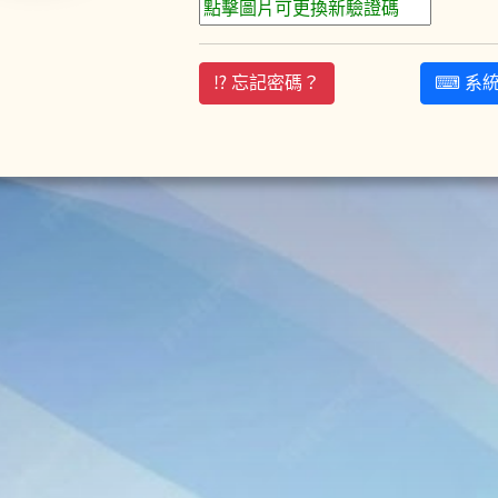
⁉ 忘記密碼？
⌨ 系