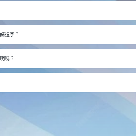
申請造字？
證明嗎？