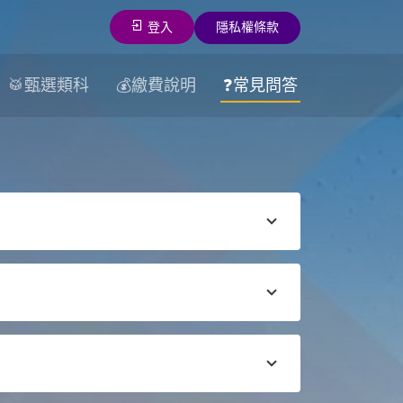
登入
隱私權條款
🥁甄選類科
💰繳費說明
❓常見問答